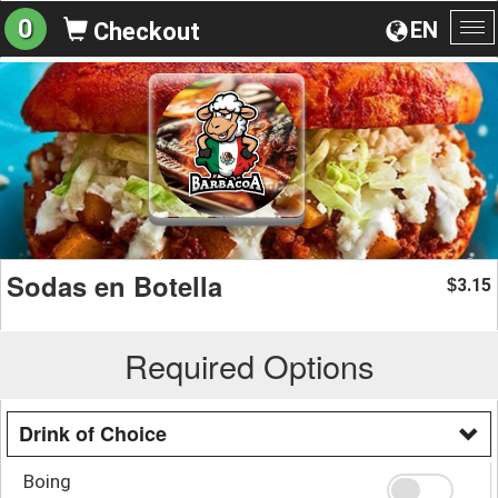
0
EN
Checkout
To
na
Sodas en Botella
3.15
$
Required Options
Drink of Choice
Boing